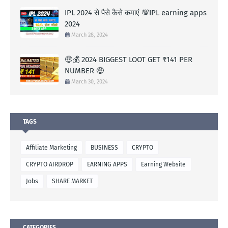
IPL 2024 से पैसे कैसे कमाएं 💯IPL earning apps
2024
March 28, 2024
🤑💰 2024 BIGGEST LOOT GET ₹141 PER
NUMBER 🤑
March 30, 2024
TAGS
Affiliate Marketing
BUSINESS
CRYPTO
CRYPTO AIRDROP
EARNING APPS
Earning Website
Jobs
SHARE MARKET
CATEGORIES