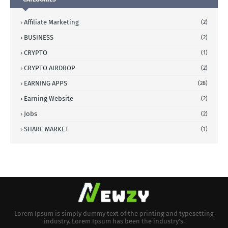
Affiliate Marketing
(2)
BUSINESS
(2)
CRYPTO
(1)
CRYPTO AIRDROP
(2)
EARNING APPS
(28)
Earning Website
(2)
Jobs
(2)
SHARE MARKET
(1)
Lorem Ipsum is simply dummy text of the printing and typesetting
industry. Lorem Ipsum has been the industry's.