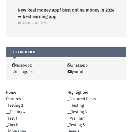
New Real money app❗ best online money in 2024
➡ best earning app
February 09, 2024
GET IN TOUCH
facebook
whatsapp
instagram
youtube
Home
Highlighted
Features
_Featured Posts
_Testing 2
__Testing
__Testing 4
__Testing 3
_Test 1
_Premium
_Check
_Testing 5
Tipography
Demos